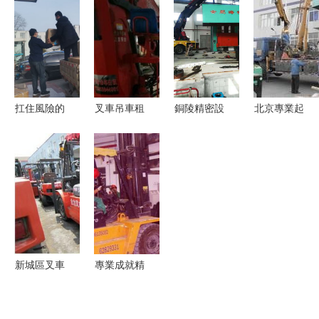
服務詳解
重工的倉儲
4萬步搬10
塔路叉車出
服務之道
噸行李貨物
租一站式服
——倉儲服
務，專業裝
務的隱形脊
卸搬運就位
梁
扛住風險的
叉車吊車租
銅陵精密設
北京專業起
脊梁——青
賃與搬運裝
備搬運 多
重隊
島萊西稅
卸服務 高
年經驗護
務“60后”突
效的物流設
航，倉儲服
擊隊主動請
備解決方案
務助力企業
纓上陣首
無憂運營
夜，搬運數
十噸防疫物
新城區叉車
專業成就精
資
怎么選？看
準 上海志
準陜西高舉
達裝卸搬運