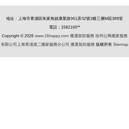
吊裝，價格
的工廠機器
透明有保障
拆箱定位服
地址：上海市青浦區朱家角鎮康業路951弄32號1幢三層M區389室
務解析
電話：1582160**
Copyright © 2026
www.16happy.com
搬運裝卸服務
徐州公興搬家服務
有限公司上海青浦滬二搬家服務分公司
搬運裝卸服務
版權所有
Sitemap