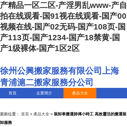
产精品一区二区-产淫男乱www-产自
拍在线观看-国91视在线观看-国产00
视频在线-国产02无码-国产108页-国
产113页-国产1234-国产18禁黄-国
产1级裸体-国产1区2区
徐州公興搬家服務有限公司上海
青浦滬二搬家服務分公司
首頁
企業簡介
產品大全
聯系我們
企業信息
訪客留言
當前位置：
首頁
>
產品大全
>
裝卸車搬運師傅小時工 高效靈活的搬運裝
卸服務