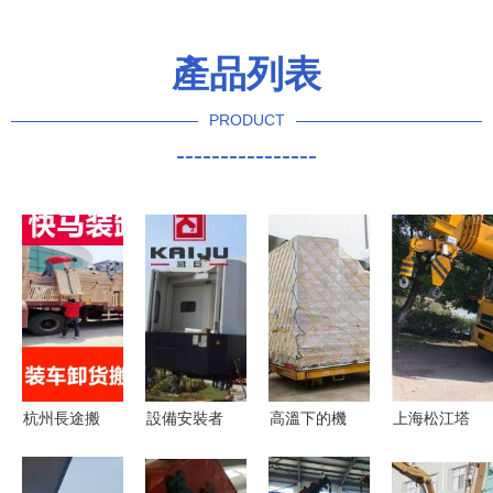
產品列表
PRODUCT
----------------
杭州長途搬
設備安裝者
高溫下的機
上海松江塔
家搬運費用
的物流智慧
坪裝卸工
匯永和路吊
與搬運裝卸
石家莊凱巨
每人每天走
車出租與閔