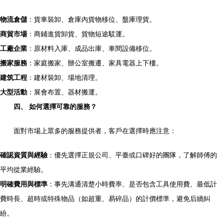
物流倉儲
：貨車裝卸、倉庫內貨物移位、盤庫理貨。
商貿市場
：商鋪進貨卸貨、貨物短途駁運。
工廠企業
：原材料入庫、成品出庫、車間設備移位。
搬家服務
：家庭搬家、辦公室搬遷、家具電器上下樓。
建筑工程
：建材裝卸、場地清理。
大型活動
：展會布置、器材搬運。
四、 如何選擇可靠的服務？
面對市場上眾多的服務提供者，客戶在選擇時應注意：
確認資質與經驗
：優先選擇正規公司、平臺或口碑好的團隊，了解師傅的
平均從業經驗。
明確費用與標準
：事先溝通清楚小時費率、是否包含工具使用費、最低計
費時長、超時或特殊物品（如超重、易碎品）的計價標準，避免后續糾
紛。