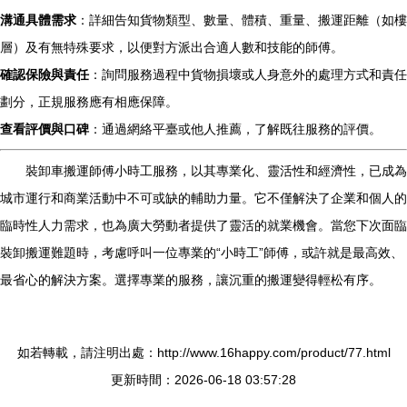
溝通具體需求
：詳細告知貨物類型、數量、體積、重量、搬運距離（如樓
層）及有無特殊要求，以便對方派出合適人數和技能的師傅。
確認保險與責任
：詢問服務過程中貨物損壞或人身意外的處理方式和責任
劃分，正規服務應有相應保障。
查看評價與口碑
：通過網絡平臺或他人推薦，了解既往服務的評價。
裝卸車搬運師傅小時工服務，以其專業化、靈活性和經濟性，已成為
城市運行和商業活動中不可或缺的輔助力量。它不僅解決了企業和個人的
臨時性人力需求，也為廣大勞動者提供了靈活的就業機會。當您下次面臨
裝卸搬運難題時，考慮呼叫一位專業的“小時工”師傅，或許就是最高效、
最省心的解決方案。選擇專業的服務，讓沉重的搬運變得輕松有序。
如若轉載，請注明出處：http://www.16happy.com/product/77.html
更新時間：2026-06-18 03:57:28