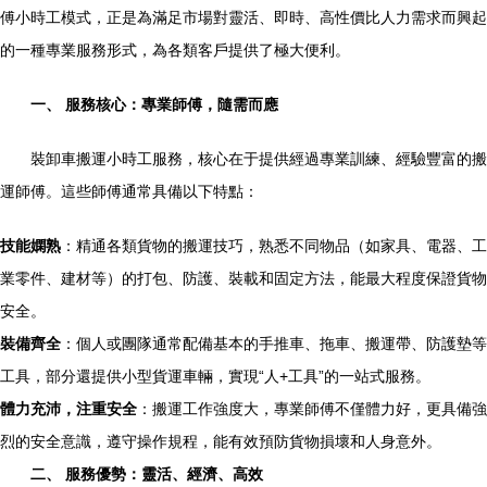
傅小時工模式，正是為滿足市場對靈活、即時、高性價比人力需求而興起
的一種專業服務形式，為各類客戶提供了極大便利。
一、 服務核心：專業師傅，隨需而應
裝卸車搬運小時工服務，核心在于提供經過專業訓練、經驗豐富的搬
運師傅。這些師傅通常具備以下特點：
技能嫻熟
：精通各類貨物的搬運技巧，熟悉不同物品（如家具、電器、工
業零件、建材等）的打包、防護、裝載和固定方法，能最大程度保證貨物
安全。
裝備齊全
：個人或團隊通常配備基本的手推車、拖車、搬運帶、防護墊等
工具，部分還提供小型貨運車輛，實現“人+工具”的一站式服務。
體力充沛，注重安全
：搬運工作強度大，專業師傅不僅體力好，更具備強
烈的安全意識，遵守操作規程，能有效預防貨物損壞和人身意外。
二、 服務優勢：靈活、經濟、高效